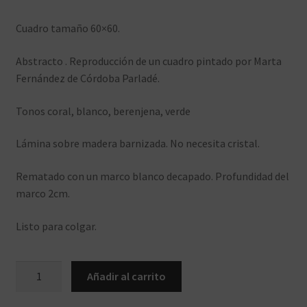
Cuadro tamaño 60×60.
Abstracto . Reproducción de un cuadro pintado por Marta
Fernández de Córdoba Parladé.
Tonos coral, blanco, berenjena, verde
Lámina sobre madera barnizada. No necesita cristal.
Rematado con un marco blanco decapado. Profundidad del
marco 2cm.
Listo para colgar.
ca153.6060
Añadir al carrito
cantidad