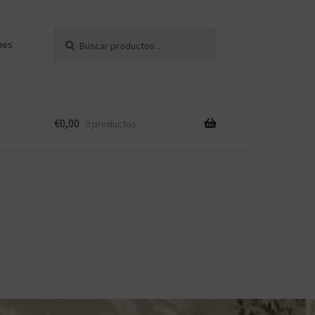
Buscar
Buscar
nes
por:
€
0,00
0 productos