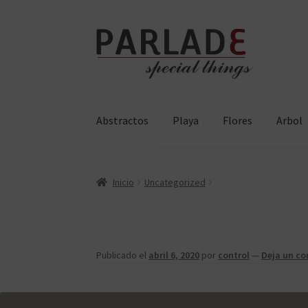
Ir
Ir
a
al
la
contenido
navegación
Abstractos
Playa
Flores
Arbol
Inicio
Uncategorized
Publicado el
abril 6, 2020
por
control
—
Deja un c