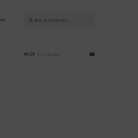
Buscar
Buscar
nes
por:
€
0,00
0 productos