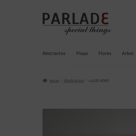
Ir
Ir
a
al
la
contenido
navegación
Abstractos
Playa
Flores
Arbol
Inicio
Abstractos
ca185.6060