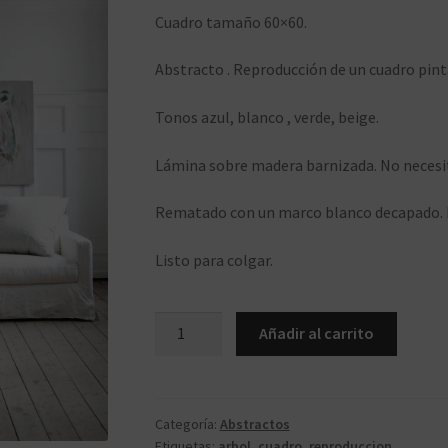
Cuadro tamaño 60×60.
Abstracto . Reproducción de un cuadro pin
Tonos azul, blanco , verde, beige.
Lámina sobre madera barnizada. No necesita
Rematado con un marco blanco decapado. 
Listo para colgar.
ca185.6060
Añadir al carrito
cantidad
Categoría:
Abstractos
Etiquetas:
arbol
,
cuadro
,
reproduccion