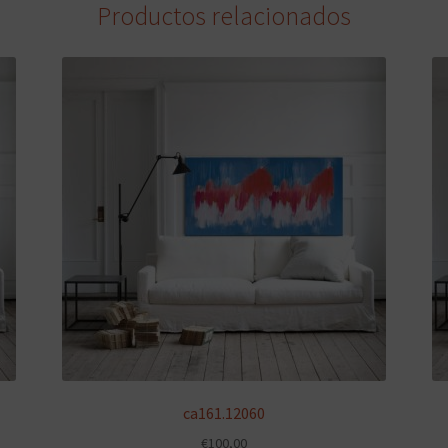
Productos relacionados
ca161.12060
€
100,00