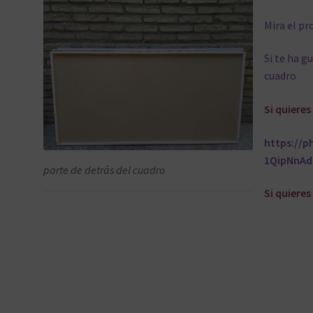
Mira el pr
Si te ha g
cuadro
Si quiere
https://
1QipNnAd
parte de detrás del cuadro
Si quieres