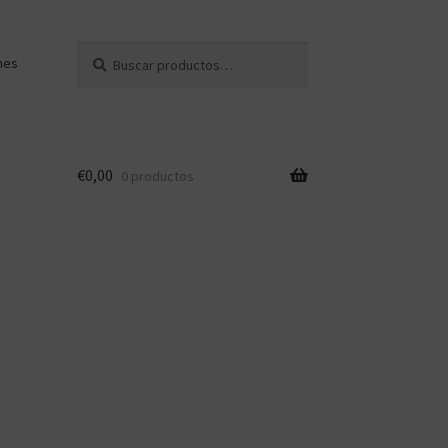
Buscar
Buscar
nes
por:
€
0,00
0 productos