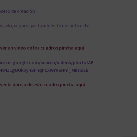
oceso de creación
ustado, seguro que también te encanta este
s ver un video de los cuadros pincha aquí
photos.google.com/search/videos/photo/AF
484JLgOUk5yhSFnqnLXWrVSHm_MIislc26
 ver la pareja de este cuadro pincha
aquí