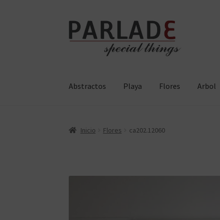
Ir
Ir
a
al
la
contenido
navegación
Abstractos
Playa
Flores
Arbol
Inicio
Flores
ca202.12060