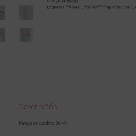
Categoría:
Flores
Etiquetas:
"flores"
,
"flores" " "reproduccion"
,
Descripción
Pareja de cuadros 80×40