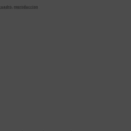
cuadro
,
reproduccion