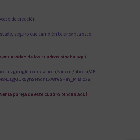
oceso de creación
ustado, seguro que también te encanta este
s ver un video de los cuadros pincha aquí
photos.google.com/search/videos/photo/AF
484JLgOUk5yhSFnqnLXWrVSHm_MIislc26
 ver la pareja de este cuadro pincha
aquí