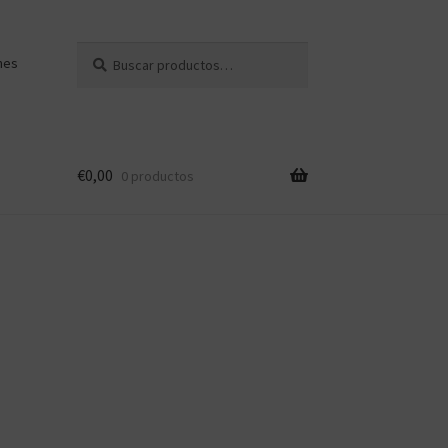
Buscar
Buscar
nes
por:
€
0,00
0 productos