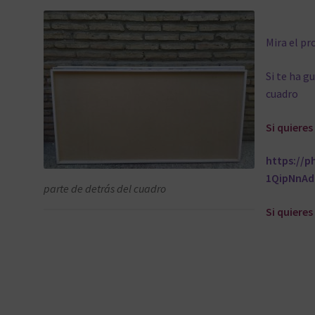
Mira el pr
Si te ha g
cuadro
Si quiere
https://
1QipNnAd
parte de detrás del cuadro
Si quieres