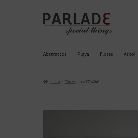
Ir
Ir
a
al
la
contenido
navegación
Abstractos
Playa
Flores
Arbol
Inicio
Flores
ca77.4080